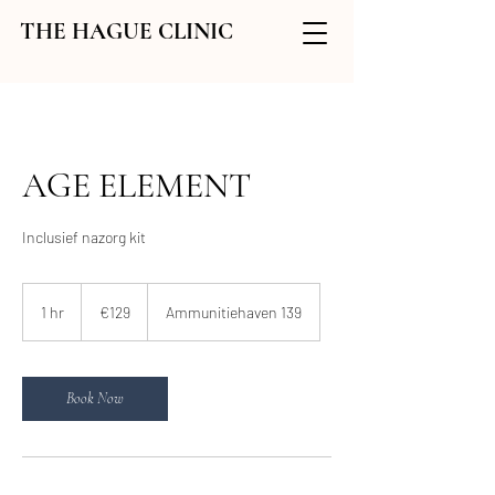
THE HAGUE CLINIC
AGE ELEMENT
Inclusief nazorg kit
129
euros
1 hr
1
€129
Ammunitiehaven 139
h
Book Now