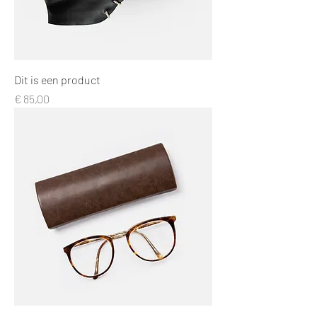
Dit is een product
Prijs
€ 85,00