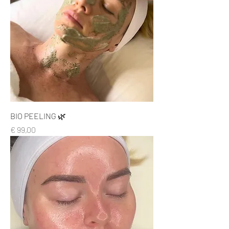
BIO PEELING 🌿
Prijs
€ 99,00