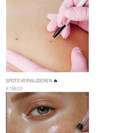
SPOTS VERWIJDEREN 🔥
Prijs
€ 199,00