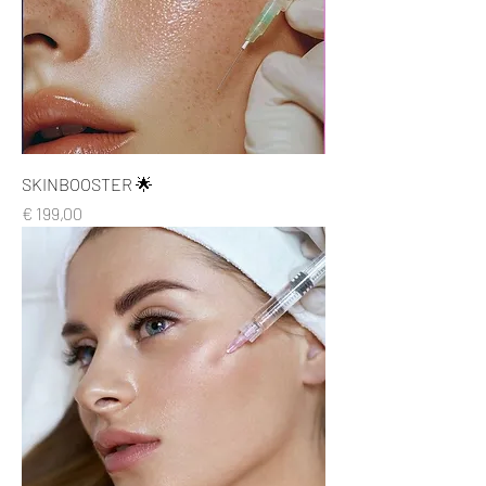
SKINBOOSTER 🌟
Prijs
€ 199,00