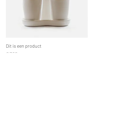
Dit is een product
Prijs
€ 7,50