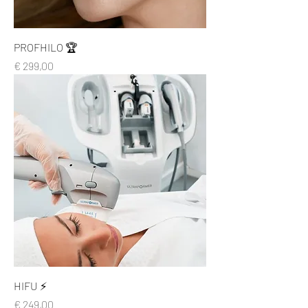
PROFHILO 🏆
Prijs
€ 299,00
HIFU ⚡
Prijs
€ 249,00