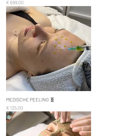
Prijs
€ 699,00
MEDISCHE PEELING 🧬
Prijs
€ 125,00