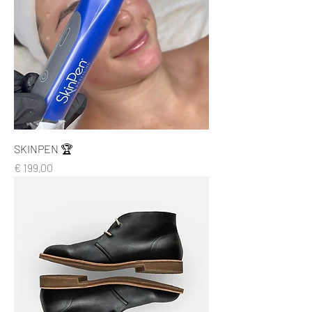
SKINPEN 🏆
Prijs
€ 199,00