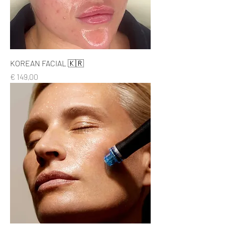
KOREAN FACIAL 🇰🇷
Prijs
€ 149,00