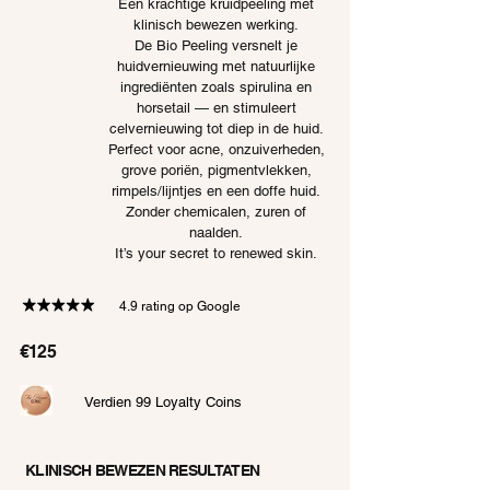
Een krachtige kruidpeeling met
klinisch bewezen werking.
De Bio Peeling versnelt je
huidvernieuwing met natuurlijke
ingrediënten zoals spirulina en
horsetail — en stimuleert
celvernieuwing tot diep in de huid.
Perfect voor acne, onzuiverheden,
grove poriën, pigmentvlekken,
rimpels/lijntjes en een doffe huid.
Zonder chemicalen, zuren of
naalden.
It’s your secret to renewed skin.
4.9 rating op Google
€125
Verdien 99 Loyalty Coins
KLINISCH BEWEZEN RESULTATEN