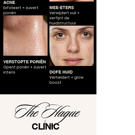
ACNE
Exfolieert + zuivert
MEE-ETERS
poriën
Verwijdert vuil +
verfijnt de
huidstructuur
VERSTOPTE PORIËN
Opent poriën + zuivert
intens
DOFE HUID
Verheldert + glow
boost
The Hague
CLINIC