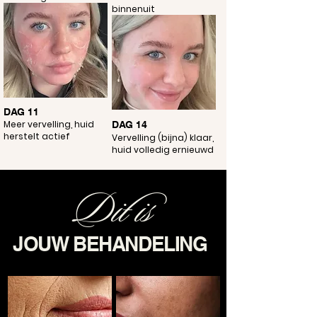
binnenuit
DAG 11
Meer vervelling, huid
DAG 14
herstelt actief
Vervelling (bijna) klaar,
huid volledig ernieuwd
Dit is
JOUW BEHANDELING