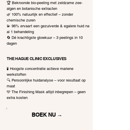
🏆 Bekroonde bio-peeling met zeldzame zee-
algen en botanische extracten
🌿 100% natuurlijk en effectief – zonder
chemische zuren
💫 96% ervaart een gezuiverde & egalere huid na
al 1 behandeling
🔄 Dé krachtigste glowkuur – 3 peelings in 10
dagen
THE HAGUE CLINIC EXCLUSIVES
🧪 Hoogste concentratie actieve mariene
werkstoffen
🔍 Persoonlijke huidanalyse – voor resultaat op
maat
​🩵 The Finishing Mask altijd inbegrepen – geen
extra kosten
BOEK NU →