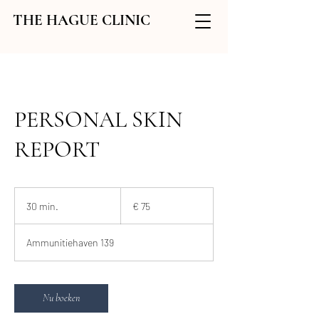
THE HAGUE CLINIC
PERSONAL SKIN
REPORT
75
euro
30 min.
3
€ 75
0
m
Ammunitiehaven 139
i
n
.
Nu boeken