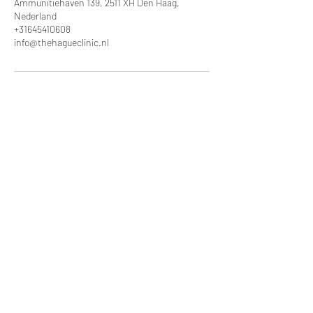
Ammunitiehaven 139, 2511 XH Den Haag,
Nederland
+31645410608
info@thehagueclinic.nl
info@thehagueclinic.nl
Ammunitie
haven 139
Den Haag, 2511 XH
+31 85 060 74 77
COPYRIGHT© 2025 THE HAGUE CLINIC
Annulerings- & Aanbetalingsbeleid
Verzendbeleid