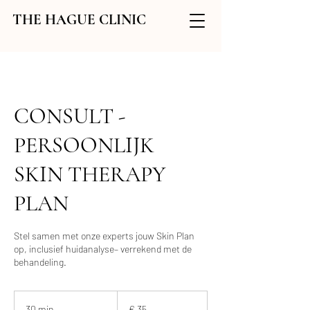
THE HAGUE CLINIC
CONSULT -
PERSOONLIJK
SKIN THERAPY
PLAN
Stel samen met onze experts jouw Skin Plan
op, inclusief huidanalyse– verrekend met de
behandeling.
35
euro
30 min.
3
€ 35