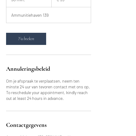
0
m
Ammunitiehaven 139
i
n
.
Nu boeken
Annuleringsbeleid
Om je afspraak te verplaatsen, neem ten
minste 24 uur van tevoren contact met ons op.
To reschedule your appointment, kindly reach
out at least 24 hours in advance.
Contactgegevens