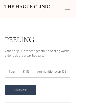
THE HAGUE CLINIC
PEELING
Vanaf prijs. De meest geschikte peeling wordt
tijdens de afspraak bepaald.
115
euro
1 uur
1
€ 115
Ammunitiehaven 139
u
u
Nu boeken